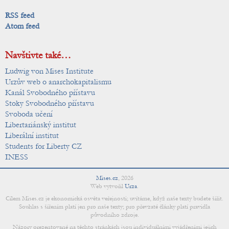
RSS feed
Atom feed
Navštivte také…
Ludwig von Mises Institute
Urzův web o anarchokapitalismu
Kanál Svobodného přístavu
Stoky Svobodného přístavu
Svoboda učení
Libertariánský institut
Liberální institut
Students for Liberty CZ
INESS
Mises.cz
,
2026
Web vytvořil
Urza
.
Cílem Mises.cz je ekonomická osvěta veřejnosti; uvítáme, když naše texty budete šířit.
Souhlas s šířením platí jen pro naše texty; pro převzaté články platí pravidla
původního zdroje.
Názory prezentované na těchto stránkách jsou individuálními vyjádřeními jejich