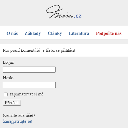
O nás
Základy
Články
Literatura
Podpořte nás
Pro psaní komentářů je třeba se přihlásit.
Login:
Heslo:
zapamatovat si mě
Nemáte zde účet?
Zaregistrujte se!