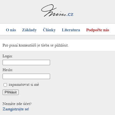
O nás
Základy
Články
Literatura
Podpořte nás
Pro psaní komentářů je třeba se přihlásit.
Login:
Heslo:
zapamatovat si mě
Nemáte zde účet?
Zaregistrujte se!