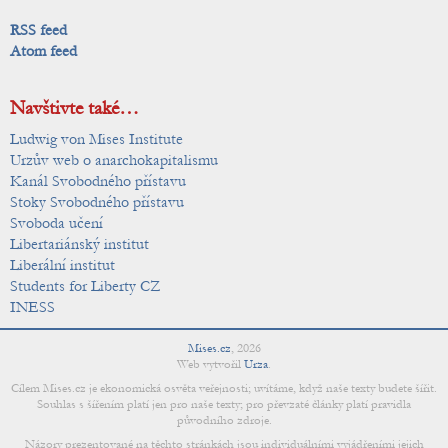
RSS feed
Atom feed
Navštivte také…
Ludwig von Mises Institute
Urzův web o anarchokapitalismu
Kanál Svobodného přístavu
Stoky Svobodného přístavu
Svoboda učení
Libertariánský institut
Liberální institut
Students for Liberty CZ
INESS
Mises.cz
,
2026
Web vytvořil
Urza
.
Cílem Mises.cz je ekonomická osvěta veřejnosti; uvítáme, když naše texty budete šířit.
Souhlas s šířením platí jen pro naše texty; pro převzaté články platí pravidla
původního zdroje.
Názory prezentované na těchto stránkách jsou individuálními vyjádřeními jejich