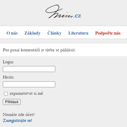
O nás
Základy
Články
Literatura
Podpořte nás
Pro psaní komentářů je třeba se přihlásit.
Login:
Heslo:
zapamatovat si mě
Nemáte zde účet?
Zaregistrujte se!