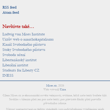
RSS feed
Atom feed
Navštivte také…
Ludwig von Mises Institute
Urzův web o anarchokapitalismu
Kanál Svobodného přístavu
Stoky Svobodného přístavu
Svoboda učení
Libertariánský institut
Liberální institut
Students for Liberty CZ
INESS
Mises.cz
,
2026
Web vytvořil
Urza
.
Cílem Mises.cz je ekonomická osvěta veřejnosti; uvítáme, když naše texty budete šířit.
Souhlas s šířením platí jen pro naše texty; pro převzaté články platí pravidla
původního zdroje.
Názory prezentované na těchto stránkách jsou individuálními vyjádřeními jejich