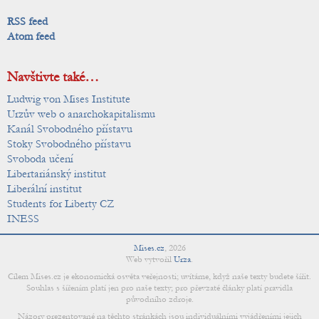
RSS feed
Atom feed
Navštivte také…
Ludwig von Mises Institute
Urzův web o anarchokapitalismu
Kanál Svobodného přístavu
Stoky Svobodného přístavu
Svoboda učení
Libertariánský institut
Liberální institut
Students for Liberty CZ
INESS
Mises.cz
,
2026
Web vytvořil
Urza
.
Cílem Mises.cz je ekonomická osvěta veřejnosti; uvítáme, když naše texty budete šířit.
Souhlas s šířením platí jen pro naše texty; pro převzaté články platí pravidla
původního zdroje.
Názory prezentované na těchto stránkách jsou individuálními vyjádřeními jejich