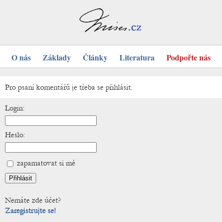
O nás
Základy
Články
Literatura
Podpořte nás
Pro psaní komentářů je třeba se přihlásit.
Login:
Heslo:
zapamatovat si mě
Nemáte zde účet?
Zaregistrujte se!