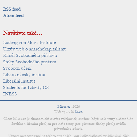
RSS feed
Atom feed
Navštivte také…
Ludwig von Mises Institute
Urzův web o anarchokapitalismu
Kanál Svobodného přístavu
Stoky Svobodného přístavu
Svoboda učení
Libertariánský institut
Liberální institut
Students for Liberty CZ
INESS
Mises.cz
,
2026
Web vytvořil
Urza
.
Cílem Mises.cz je ekonomická osvěta veřejnosti; uvítáme, když naše texty budete šířit.
Souhlas s šířením platí jen pro naše texty; pro převzaté články platí pravidla
původního zdroje.
Názory prezentované na těchto stránkách jsou individuálními vyjádřeními jejich