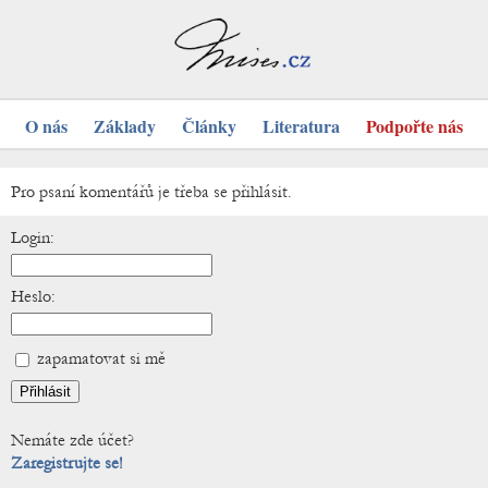
O nás
Základy
Články
Literatura
Podpořte nás
Pro psaní komentářů je třeba se přihlásit.
Login:
Heslo:
zapamatovat si mě
Nemáte zde účet?
Zaregistrujte se!