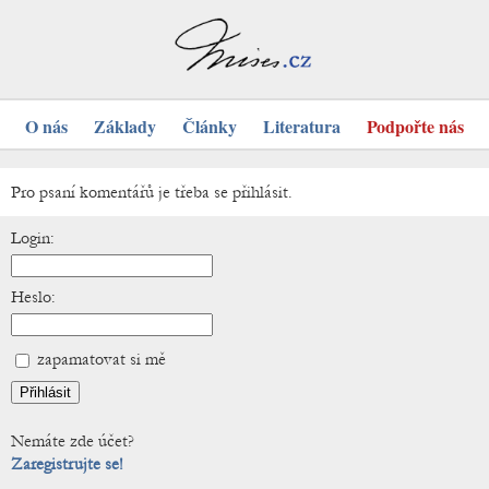
O nás
Základy
Články
Literatura
Podpořte nás
Pro psaní komentářů je třeba se přihlásit.
Login:
Heslo:
zapamatovat si mě
Nemáte zde účet?
Zaregistrujte se!