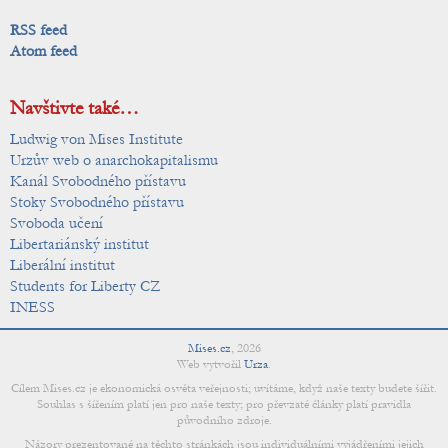
RSS feed
Atom feed
Navštivte také…
Ludwig von Mises Institute
Urzův web o anarchokapitalismu
Kanál Svobodného přístavu
Stoky Svobodného přístavu
Svoboda učení
Libertariánský institut
Liberální institut
Students for Liberty CZ
INESS
Mises.cz
,
2026
Web vytvořil
Urza
.
Cílem Mises.cz je ekonomická osvěta veřejnosti; uvítáme, když naše texty budete šířit.
Souhlas s šířením platí jen pro naše texty; pro převzaté články platí pravidla
původního zdroje.
Názory prezentované na těchto stránkách jsou individuálními vyjádřeními jejich