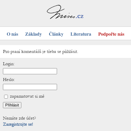
O nás
Základy
Články
Literatura
Podpořte nás
Pro psaní komentářů je třeba se přihlásit.
Login:
Heslo:
zapamatovat si mě
Nemáte zde účet?
Zaregistrujte se!