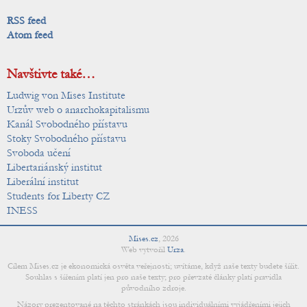
RSS feed
Atom feed
Navštivte také…
Ludwig von Mises Institute
Urzův web o anarchokapitalismu
Kanál Svobodného přístavu
Stoky Svobodného přístavu
Svoboda učení
Libertariánský institut
Liberální institut
Students for Liberty CZ
INESS
Mises.cz
,
2026
Web vytvořil
Urza
.
Cílem Mises.cz je ekonomická osvěta veřejnosti; uvítáme, když naše texty budete šířit.
Souhlas s šířením platí jen pro naše texty; pro převzaté články platí pravidla
původního zdroje.
Názory prezentované na těchto stránkách jsou individuálními vyjádřeními jejich