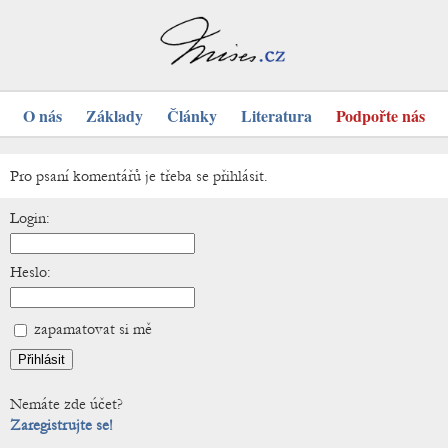
O nás
Základy
Články
Literatura
Podpořte nás
Pro psaní komentářů je třeba se přihlásit.
Login:
Heslo:
zapamatovat si mě
Nemáte zde účet?
Zaregistrujte se!