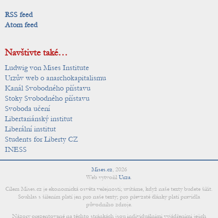
RSS feed
Atom feed
Navštivte také…
Ludwig von Mises Institute
Urzův web o anarchokapitalismu
Kanál Svobodného přístavu
Stoky Svobodného přístavu
Svoboda učení
Libertariánský institut
Liberální institut
Students for Liberty CZ
INESS
Mises.cz
,
2026
Web vytvořil
Urza
.
Cílem Mises.cz je ekonomická osvěta veřejnosti; uvítáme, když naše texty budete šířit.
Souhlas s šířením platí jen pro naše texty; pro převzaté články platí pravidla
původního zdroje.
Názory prezentované na těchto stránkách jsou individuálními vyjádřeními jejich