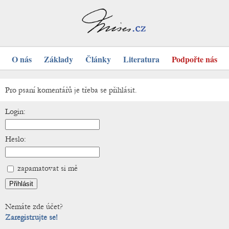
O nás
Základy
Články
Literatura
Podpořte nás
Pro psaní komentářů je třeba se přihlásit.
Login:
Heslo:
zapamatovat si mě
Nemáte zde účet?
Zaregistrujte se!