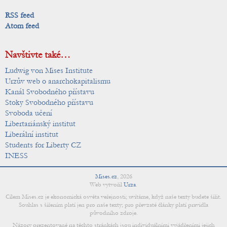
RSS feed
Atom feed
Navštivte také…
Ludwig von Mises Institute
Urzův web o anarchokapitalismu
Kanál Svobodného přístavu
Stoky Svobodného přístavu
Svoboda učení
Libertariánský institut
Liberální institut
Students for Liberty CZ
INESS
Mises.cz
,
2026
Web vytvořil
Urza
.
Cílem Mises.cz je ekonomická osvěta veřejnosti; uvítáme, když naše texty budete šířit.
Souhlas s šířením platí jen pro naše texty; pro převzaté články platí pravidla
původního zdroje.
Názory prezentované na těchto stránkách jsou individuálními vyjádřeními jejich