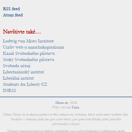
RSS feed
Atom feed
Navštivte také…
Ludwig von Mises Institute
Urzův web o anarchokapitalismu
Kanál Svobodného přístavu
Stoky Svobodného přístavu
Svoboda učení
Libertariánský institut
Liberální institut
Students for Liberty CZ
INESS
Mises.cz
,
2026
Web vytvořil
Urza
.
Cílem Mises.cz je ekonomická osvěta veřejnosti; uvítáme, když naše texty budete šířit.
Souhlas s šířením platí jen pro naše texty; pro převzaté články platí pravidla
původního zdroje.
Názory prezentované na těchto stránkách jsou individuálními vyjádřeními jejich