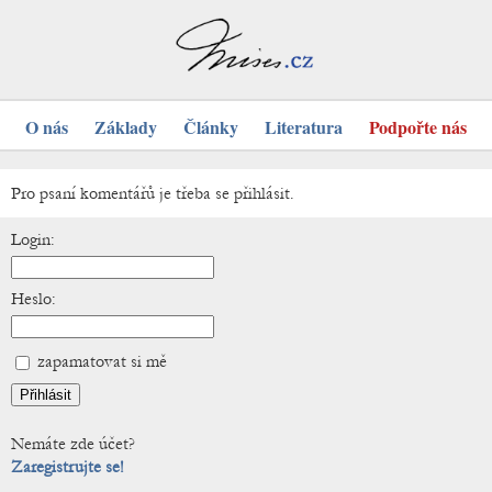
O nás
Základy
Články
Literatura
Podpořte nás
Pro psaní komentářů je třeba se přihlásit.
Login:
Heslo:
zapamatovat si mě
Nemáte zde účet?
Zaregistrujte se!