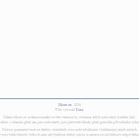
Mises.cz
,
2026
Web vytvořil
Urza
.
Cílem Mises.cz je ekonomická osvěta veřejnosti; uvítáme, když naše texty budete šířit.
uhlas s šířením platí jen pro naše texty; pro převzaté články platí pravidla původního zdro
Názory prezentované na těchto stránkách jsou individuálními vyjádřeními jejich autorů.
vozovatel tohoto webu k nim nevyjadřuje žádný názor a nenese za ně žádnou odpovědn