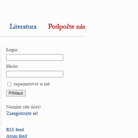
Literatura
Podpořte nás
Login:
Heslo:
zapamatovat si mě
Nemáte zde účet?
Zaregistrujte se!
RSS feed
Atom feed