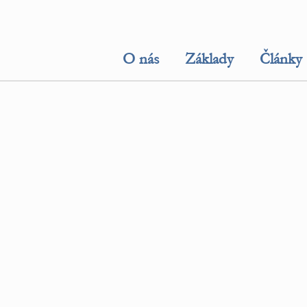
O nás
Základy
Články