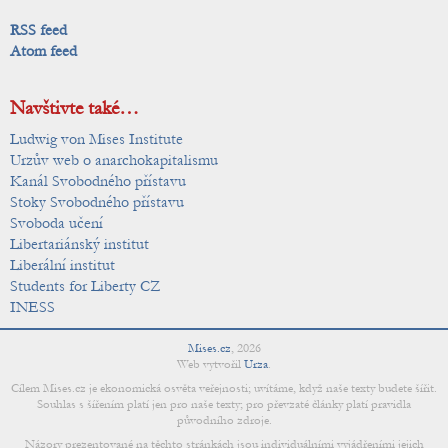
RSS feed
Atom feed
Navštivte také…
Ludwig von Mises Institute
Urzův web o anarchokapitalismu
Kanál Svobodného přístavu
Stoky Svobodného přístavu
Svoboda učení
Libertariánský institut
Liberální institut
Students for Liberty CZ
INESS
Mises.cz
,
2026
Web vytvořil
Urza
.
Cílem Mises.cz je ekonomická osvěta veřejnosti; uvítáme, když naše texty budete šířit.
Souhlas s šířením platí jen pro naše texty; pro převzaté články platí pravidla
původního zdroje.
Názory prezentované na těchto stránkách jsou individuálními vyjádřeními jejich