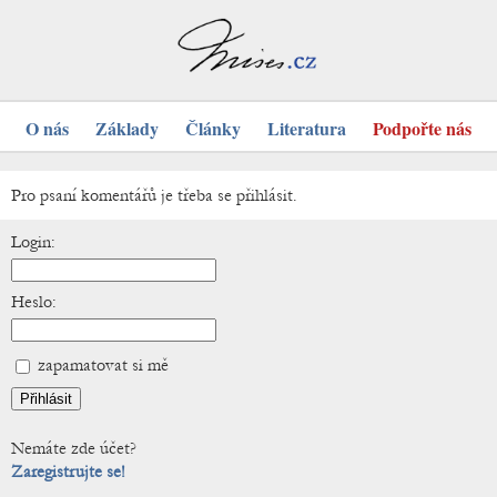
O nás
Základy
Články
Literatura
Podpořte nás
Pro psaní komentářů je třeba se přihlásit.
Login:
Heslo:
zapamatovat si mě
Nemáte zde účet?
Zaregistrujte se!