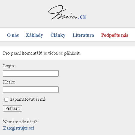
O nás
Základy
Články
Literatura
Podpořte nás
Pro psaní komentářů je třeba se přihlásit.
Login:
Heslo:
zapamatovat si mě
Nemáte zde účet?
Zaregistrujte se!