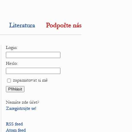
Literatura
Podpořte nás
Login:
Heslo:
zapamatovat si mě
Nemáte zde účet?
Zaregistrujte se!
RSS feed
Atom feed