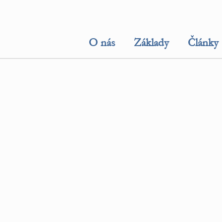
O nás
Základy
Články