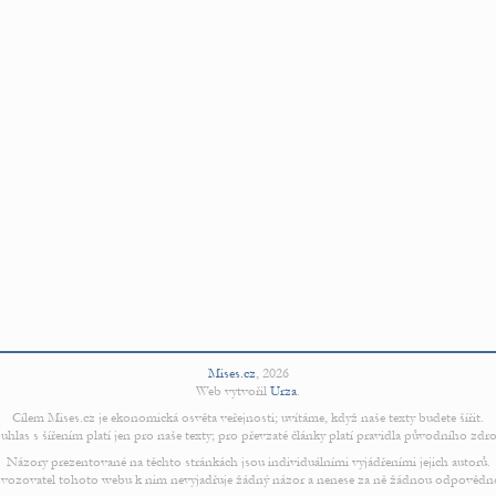
Mises.cz
,
2026
Web vytvořil
Urza
.
Cílem Mises.cz je ekonomická osvěta veřejnosti; uvítáme, když naše texty budete šířit.
uhlas s šířením platí jen pro naše texty; pro převzaté články platí pravidla původního zdro
Názory prezentované na těchto stránkách jsou individuálními vyjádřeními jejich autorů.
vozovatel tohoto webu k nim nevyjadřuje žádný názor a nenese za ně žádnou odpovědn