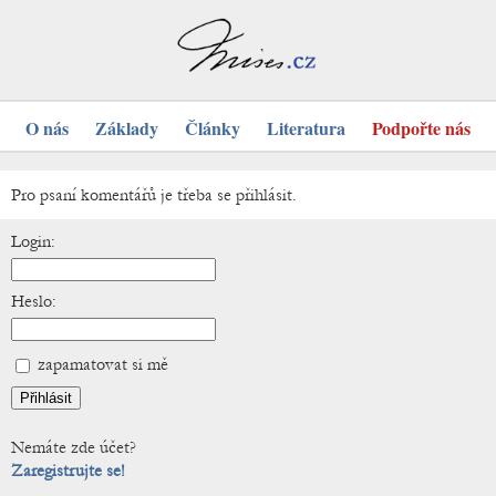
O nás
Základy
Články
Literatura
Podpořte nás
Pro psaní komentářů je třeba se přihlásit.
Login:
Heslo:
zapamatovat si mě
Nemáte zde účet?
Zaregistrujte se!