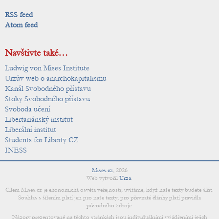
RSS feed
Atom feed
Navštivte také…
Ludwig von Mises Institute
Urzův web o anarchokapitalismu
Kanál Svobodného přístavu
Stoky Svobodného přístavu
Svoboda učení
Libertariánský institut
Liberální institut
Students for Liberty CZ
INESS
Mises.cz
,
2026
Web vytvořil
Urza
.
Cílem Mises.cz je ekonomická osvěta veřejnosti; uvítáme, když naše texty budete šířit.
Souhlas s šířením platí jen pro naše texty; pro převzaté články platí pravidla
původního zdroje.
Názory prezentované na těchto stránkách jsou individuálními vyjádřeními jejich