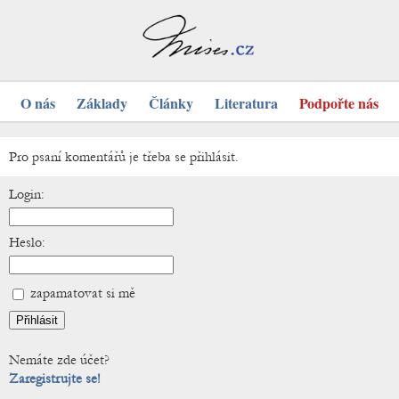
O nás
Základy
Články
Literatura
Podpořte nás
Pro psaní komentářů je třeba se přihlásit.
Login:
Heslo:
zapamatovat si mě
Nemáte zde účet?
Zaregistrujte se!