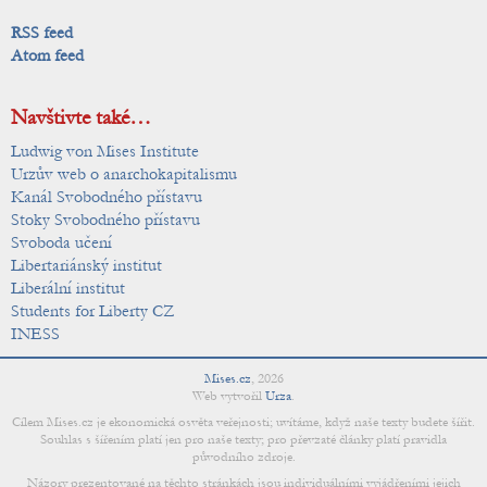
RSS feed
Atom feed
Navštivte také…
Ludwig von Mises Institute
Urzův web o anarchokapitalismu
Kanál Svobodného přístavu
Stoky Svobodného přístavu
Svoboda učení
Libertariánský institut
Liberální institut
Students for Liberty CZ
INESS
Mises.cz
,
2026
Web vytvořil
Urza
.
Cílem Mises.cz je ekonomická osvěta veřejnosti; uvítáme, když naše texty budete šířit.
Souhlas s šířením platí jen pro naše texty; pro převzaté články platí pravidla
původního zdroje.
Názory prezentované na těchto stránkách jsou individuálními vyjádřeními jejich