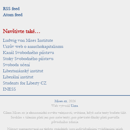
RSS feed
Atom feed
Navštivte také…
Ludwig von Mises Institute
Urzův web o anarchokapitalismu
Kanál Svobodného přístavu
Stoky Svobodného přístavu
Svoboda učení
Libertariánský institut
Liberální institut
Students for Liberty CZ
INESS
Mises.cz
,
2026
Web vytvořil
Urza
.
Cílem Mises.cz je ekonomická osvěta veřejnosti; uvítáme, když naše texty budete šířit.
Souhlas s šířením platí jen pro naše texty; pro převzaté články platí pravidla
původního zdroje.
Názory prezentované na těchto stránkách jsou individuálními vyjádřeními jejich