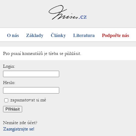
O nás
Základy
Články
Literatura
Podpořte nás
Pro psaní komentářů je třeba se přihlásit.
Login:
Heslo:
zapamatovat si mě
Nemáte zde účet?
Zaregistrujte se!