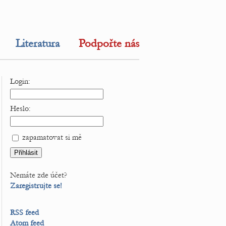
Literatura
Podpořte nás
Login:
Heslo:
zapamatovat si mě
Nemáte zde účet?
Zaregistrujte se!
RSS feed
Atom feed