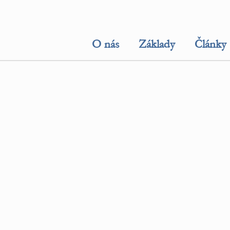
O nás
Základy
Články