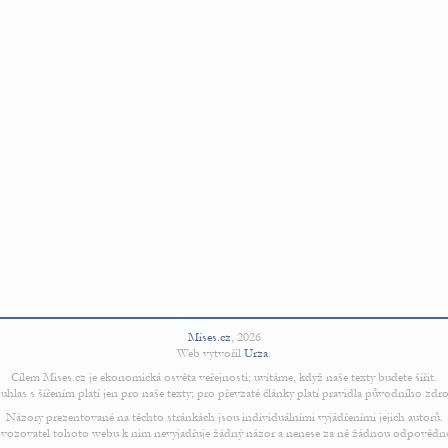
Mises.cz
,
2026
Web vytvořil
Urza
.
Cílem Mises.cz je ekonomická osvěta veřejnosti; uvítáme, když naše texty budete šířit.
uhlas s šířením platí jen pro naše texty; pro převzaté články platí pravidla původního zdro
Názory prezentované na těchto stránkách jsou individuálními vyjádřeními jejich autorů.
vozovatel tohoto webu k nim nevyjadřuje žádný názor a nenese za ně žádnou odpovědn