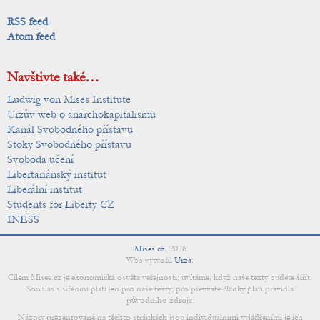
RSS feed
Atom feed
Navštivte také…
Ludwig von Mises Institute
Urzův web o anarchokapitalismu
Kanál Svobodného přístavu
Stoky Svobodného přístavu
Svoboda učení
Libertariánský institut
Liberální institut
Students for Liberty CZ
INESS
Mises.cz
,
2026
Web vytvořil
Urza
.
Cílem Mises.cz je ekonomická osvěta veřejnosti; uvítáme, když naše texty budete šířit.
Souhlas s šířením platí jen pro naše texty; pro převzaté články platí pravidla
původního zdroje.
Názory prezentované na těchto stránkách jsou individuálními vyjádřeními jejich