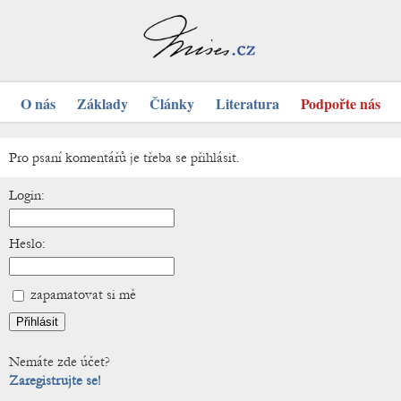
O nás
Základy
Články
Literatura
Podpořte nás
Pro psaní komentářů je třeba se přihlásit.
Login:
Heslo:
zapamatovat si mě
Nemáte zde účet?
Zaregistrujte se!