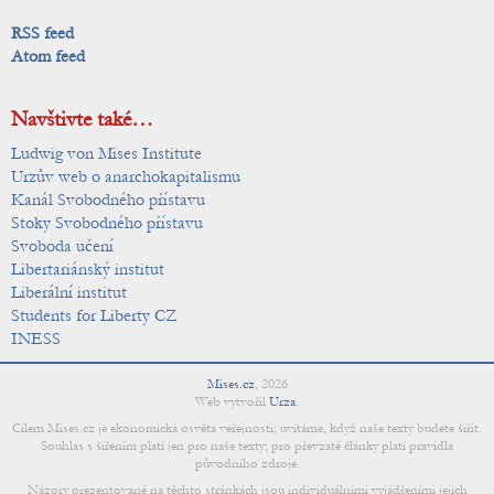
RSS feed
Atom feed
Navštivte také…
Ludwig von Mises Institute
Urzův web o anarchokapitalismu
Kanál Svobodného přístavu
Stoky Svobodného přístavu
Svoboda učení
Libertariánský institut
Liberální institut
Students for Liberty CZ
INESS
Mises.cz
,
2026
Web vytvořil
Urza
.
Cílem Mises.cz je ekonomická osvěta veřejnosti; uvítáme, když naše texty budete šířit.
Souhlas s šířením platí jen pro naše texty; pro převzaté články platí pravidla
původního zdroje.
Názory prezentované na těchto stránkách jsou individuálními vyjádřeními jejich