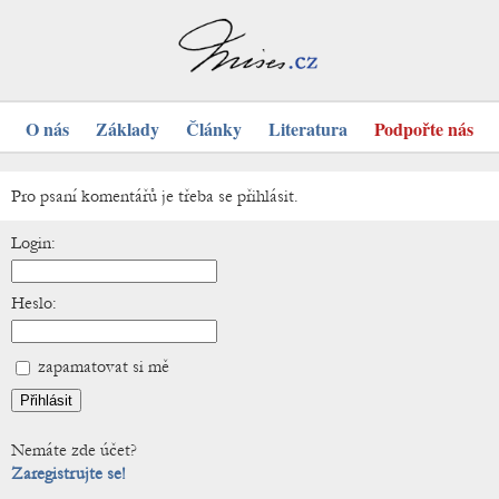
O nás
Základy
Články
Literatura
Podpořte nás
Pro psaní komentářů je třeba se přihlásit.
Login:
Heslo:
zapamatovat si mě
Nemáte zde účet?
Zaregistrujte se!