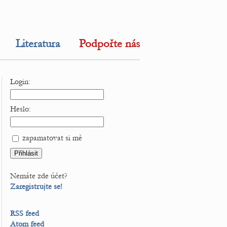
Literatura
Podpořte nás
Login:
Heslo:
zapamatovat si mě
Nemáte zde účet?
Zaregistrujte se!
RSS feed
Atom feed