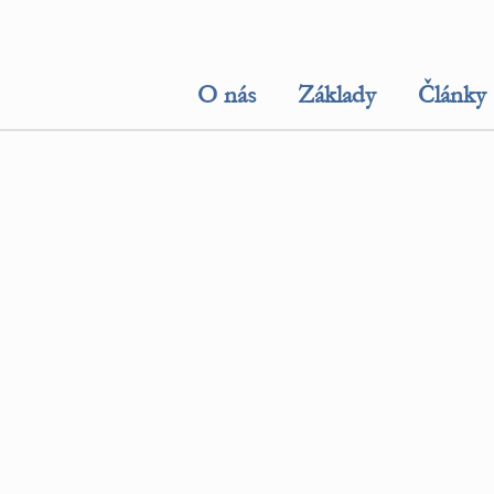
O nás
Základy
Články