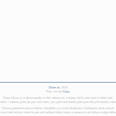
Mises.cz
,
2026
Web vytvořil
Urza
.
Cílem Mises.cz je ekonomická osvěta veřejnosti; uvítáme, když naše texty budete šířit.
uhlas s šířením platí jen pro naše texty; pro převzaté články platí pravidla původního zdro
Názory prezentované na těchto stránkách jsou individuálními vyjádřeními jejich autorů.
vozovatel tohoto webu k nim nevyjadřuje žádný názor a nenese za ně žádnou odpovědn