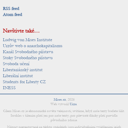
RSS feed
Atom feed
Navštivte také…
Ludwig von Mises Institute
Urzův web o anarchokapitalismu
Kanál Svobodného přístavu
Stoky Svobodného přístavu
Svoboda učení
Libertariánský institut
Liberální institut
Students for Liberty CZ
INESS
Mises.cz
,
2026
Web vytvořil
Urza
.
Cílem Mises.cz je ekonomická osvěta veřejnosti; uvítáme, když naše texty budete šířit.
Souhlas s šířením platí jen pro naše texty; pro převzaté články platí pravidla
původního zdroje.
Názory prezentované na těchto stránkách jsou individuálními vyjádřeními jejich