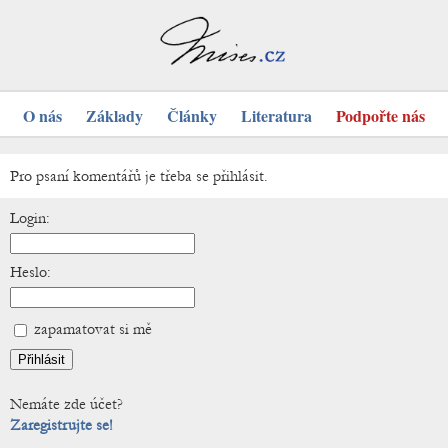
O nás
Základy
Články
Literatura
Podpořte nás
Pro psaní komentářů je třeba se přihlásit.
Login:
Heslo:
zapamatovat si mě
Nemáte zde účet?
Zaregistrujte se!