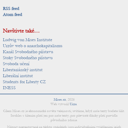
RSS feed
Atom feed
Navštivte také…
Ludwig von Mises Institute
Urzův web o anarchokapitalismu
Kanál Svobodného přístavu
Stoky Svobodného přístavu
Svoboda učení
Libertariánský institut
Liberální institut
Students for Liberty CZ
INESS
Mises.cz
,
2026
Web vytvořil
Urza
.
Cílem Mises.cz je ekonomická osvěta veřejnosti; uvítáme, když naše texty budete šířit.
Souhlas s šířením platí jen pro naše texty; pro převzaté články platí pravidla
původního zdroje.
Názory prezentované na těchto stránkách jsou individuálními vyjádřeními jejich