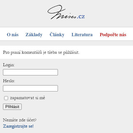
O nás
Základy
Články
Literatura
Podpořte nás
Pro psaní komentářů je třeba se přihlásit.
Login:
Heslo:
zapamatovat si mě
Nemáte zde účet?
Zaregistrujte se!