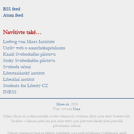
RSS feed
Atom feed
Navštivte také…
Ludwig von Mises Institute
Urzův web o anarchokapitalismu
Kanál Svobodného přístavu
Stoky Svobodného přístavu
Svoboda učení
Libertariánský institut
Liberální institut
Students for Liberty CZ
INESS
Mises.cz
,
2026
Web vytvořil
Urza
.
Cílem Mises.cz je ekonomická osvěta veřejnosti; uvítáme, když naše texty budete šířit.
Souhlas s šířením platí jen pro naše texty; pro převzaté články platí pravidla
původního zdroje.
Názory prezentované na těchto stránkách jsou individuálními vyjádřeními jejich