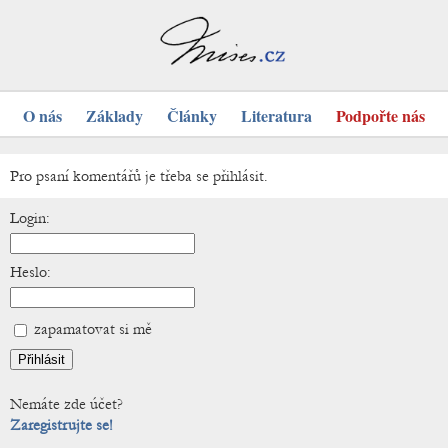
O nás
Základy
Články
Literatura
Podpořte nás
Pro psaní komentářů je třeba se přihlásit.
Login:
Heslo:
zapamatovat si mě
Nemáte zde účet?
Zaregistrujte se!