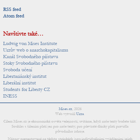
RSS feed
Atom feed
Navštivte také…
Ludwig von Mises Institute
Urzův web o anarchokapitalismu
Kanál Svobodného přístavu
Stoky Svobodného přístavu
Svoboda učení
Libertariánský institut
Liberální institut
Students for Liberty CZ
INESS
Mises.cz
,
2026
Web vytvořil
Urza
.
Cílem Mises.cz je ekonomická osvěta veřejnosti; uvítáme, když naše texty budete šířit.
Souhlas s šířením platí jen pro naše texty; pro převzaté články platí pravidla
původního zdroje.
Názory prezentované na těchto stránkách jsou individuálními vyjádřeními jejich