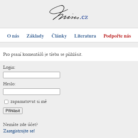
O nás
Základy
Články
Literatura
Podpořte nás
Pro psaní komentářů je třeba se přihlásit.
Login:
Heslo:
zapamatovat si mě
Nemáte zde účet?
Zaregistrujte se!