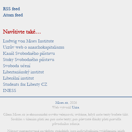
RSS feed
Atom feed
Navštivte také…
Ludwig von Mises Institute
Urzův web o anarchokapitalismu
Kanál Svobodného přístavu
Stoky Svobodného přístavu
Svoboda učení
Libertariánský institut
Liberální institut
Students for Liberty CZ
INESS
Mises.cz
,
2026
Web vytvořil
Urza
.
Cílem Mises.cz je ekonomická osvěta veřejnosti; uvítáme, když naše texty budete šířit.
Souhlas s šířením platí jen pro naše texty; pro převzaté články platí pravidla
původního zdroje.
Názory prezentované na těchto stránkách jsou individuálními vyjádřeními jejich