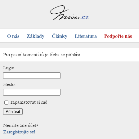
O nás
Základy
Články
Literatura
Podpořte nás
Pro psaní komentářů je třeba se přihlásit.
Login:
Heslo:
zapamatovat si mě
Nemáte zde účet?
Zaregistrujte se!