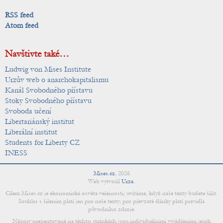
RSS feed
Atom feed
Navštivte také…
Ludwig von Mises Institute
Urzův web o anarchokapitalismu
Kanál Svobodného přístavu
Stoky Svobodného přístavu
Svoboda učení
Libertariánský institut
Liberální institut
Students for Liberty CZ
INESS
Mises.cz
,
2026
Web vytvořil
Urza
.
Cílem Mises.cz je ekonomická osvěta veřejnosti; uvítáme, když naše texty budete šířit.
Souhlas s šířením platí jen pro naše texty; pro převzaté články platí pravidla
původního zdroje.
Názory prezentované na těchto stránkách jsou individuálními vyjádřeními jejich