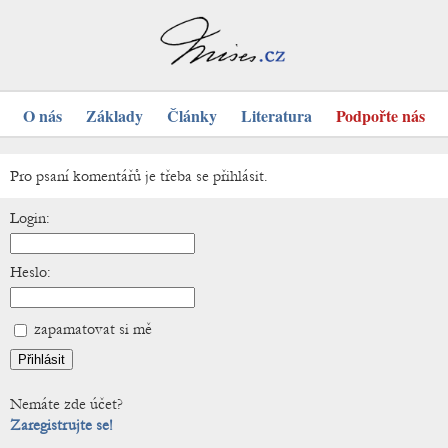
O nás
Základy
Články
Literatura
Podpořte nás
Pro psaní komentářů je třeba se přihlásit.
Login:
Heslo:
zapamatovat si mě
Nemáte zde účet?
Zaregistrujte se!