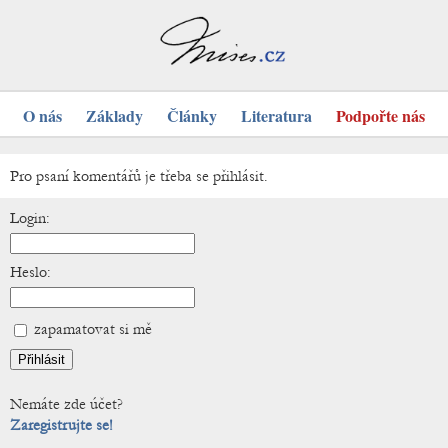
O nás
Základy
Články
Literatura
Podpořte nás
Pro psaní komentářů je třeba se přihlásit.
Login:
Heslo:
zapamatovat si mě
Nemáte zde účet?
Zaregistrujte se!