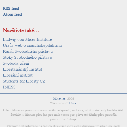
RSS feed
Atom feed
Navštivte také…
Ludwig von Mises Institute
Urzův web o anarchokapitalismu
Kanál Svobodného přístavu
Stoky Svobodného přístavu
Svoboda učení
Libertariánský institut
Liberální institut
Students for Liberty CZ
INESS
Mises.cz
,
2026
Web vytvořil
Urza
.
Cílem Mises.cz je ekonomická osvěta veřejnosti; uvítáme, když naše texty budete šířit.
Souhlas s šířením platí jen pro naše texty; pro převzaté články platí pravidla
původního zdroje.
Názory prezentované na těchto stránkách jsou individuálními vyjádřeními jejich