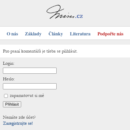
O nás
Základy
Články
Literatura
Podpořte nás
Pro psaní komentářů je třeba se přihlásit.
Login:
Heslo:
zapamatovat si mě
Nemáte zde účet?
Zaregistrujte se!