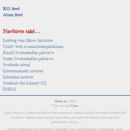
RSS feed
Atom feed
Navštivte také…
Ludwig von Mises Institute
Urzův web o anarchokapitalismu
Kanál Svobodného přístavu
Stoky Svobodného přístavu
Svoboda učení
Libertariánský institut
Liberální institut
Students for Liberty CZ
INESS
Mises.cz
,
2026
Web vytvořil
Urza
.
Cílem Mises.cz je ekonomická osvěta veřejnosti; uvítáme, když naše texty budete šířit.
Souhlas s šířením platí jen pro naše texty; pro převzaté články platí pravidla
původního zdroje.
Názory prezentované na těchto stránkách jsou individuálními vyjádřeními jejich