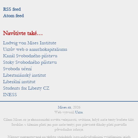
RSS feed
Atom feed
Navštivte také…
Ludwig von Mises Institute
Urzův web o anarchokapitalismu
Kanál Svobodného přístavu
Stoky Svobodného přístavu
Svoboda učení
Libertariánský institut
Liberální institut
Students for Liberty CZ
INESS
Mises.cz
,
2026
Web vytvořil
Urza
.
Cílem Mises.cz je ekonomická osvěta veřejnosti; uvítáme, když naše texty budete šířit.
Souhlas s šířením platí jen pro naše texty; pro převzaté články platí pravidla
původního zdroje.
Názory prezentované na těchto stránkách jsou individuálními vyjádřeními jejich