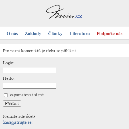
O nás
Základy
Články
Literatura
Podpořte nás
Pro psaní komentářů je třeba se přihlásit.
Login:
Heslo:
zapamatovat si mě
Nemáte zde účet?
Zaregistrujte se!