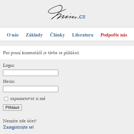
O nás
Základy
Články
Literatura
Podpořte nás
Pro psaní komentářů je třeba se přihlásit.
Login:
Heslo:
zapamatovat si mě
Nemáte zde účet?
Zaregistrujte se!