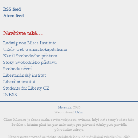
RSS feed
Atom feed
Navštivte také…
Ludwig von Mises Institute
Urzův web o anarchokapitalismu
Kanál Svobodného přístavu
Stoky Svobodného přístavu
Svoboda učení
Libertariánský institut
Liberální institut
Students for Liberty CZ
INESS
Mises.cz
,
2026
Web vytvořil
Urza
.
Cílem Mises.cz je ekonomická osvěta veřejnosti; uvítáme, když naše texty budete šířit.
Souhlas s šířením platí jen pro naše texty; pro převzaté články platí pravidla
původního zdroje.
Názory prezentované na těchto stránkách jsou individuálními vyjádřeními jejich