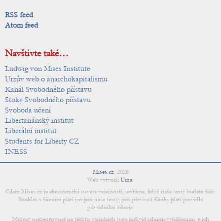
RSS feed
Atom feed
Navštivte také…
Ludwig von Mises Institute
Urzův web o anarchokapitalismu
Kanál Svobodného přístavu
Stoky Svobodného přístavu
Svoboda učení
Libertariánský institut
Liberální institut
Students for Liberty CZ
INESS
Mises.cz
,
2026
Web vytvořil
Urza
.
Cílem Mises.cz je ekonomická osvěta veřejnosti; uvítáme, když naše texty budete šířit.
Souhlas s šířením platí jen pro naše texty; pro převzaté články platí pravidla
původního zdroje.
Názory prezentované na těchto stránkách jsou individuálními vyjádřeními jejich