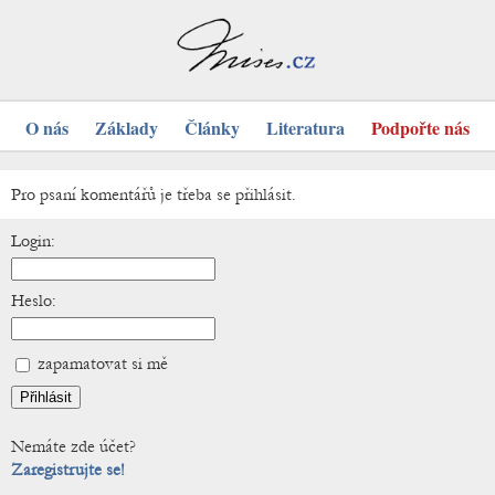
O nás
Základy
Články
Literatura
Podpořte nás
Pro psaní komentářů je třeba se přihlásit.
Login:
Heslo:
zapamatovat si mě
Nemáte zde účet?
Zaregistrujte se!