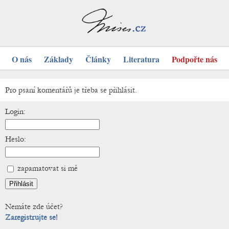
O nás
Základy
Články
Literatura
Podpořte nás
Pro psaní komentářů je třeba se přihlásit.
Login:
Heslo:
zapamatovat si mě
Nemáte zde účet?
Zaregistrujte se!