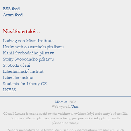
RSS feed
Atom feed
Navštivte také…
Ludwig von Mises Institute
Urzův web o anarchokapitalismu
Kanál Svobodného přístavu
Stoky Svobodného přístavu
Svoboda učení
Libertariánský institut
Liberální institut
Students for Liberty CZ
INESS
Mises.cz
,
2026
Web vytvořil
Urza
.
Cílem Mises.cz je ekonomická osvěta veřejnosti; uvítáme, když naše texty budete šířit.
Souhlas s šířením platí jen pro naše texty; pro převzaté články platí pravidla
původního zdroje.
Názory prezentované na těchto stránkách jsou individuálními vyjádřeními jejich