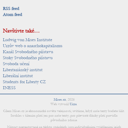
RSS feed
Atom feed
Navštivte také…
Ludwig von Mises Institute
Urzův web o anarchokapitalismu
Kanál Svobodného přístavu
Stoky Svobodného přístavu
Svoboda učení
Libertariánský institut
Liberální institut
Students for Liberty CZ
INESS
Mises.cz
,
2026
Web vytvořil
Urza
.
Cílem Mises.cz je ekonomická osvěta veřejnosti; uvítáme, když naše texty budete šířit.
Souhlas s šířením platí jen pro naše texty; pro převzaté články platí pravidla
původního zdroje.
Názory prezentované na těchto stránkách jsou individuálními vyjádřeními jejich