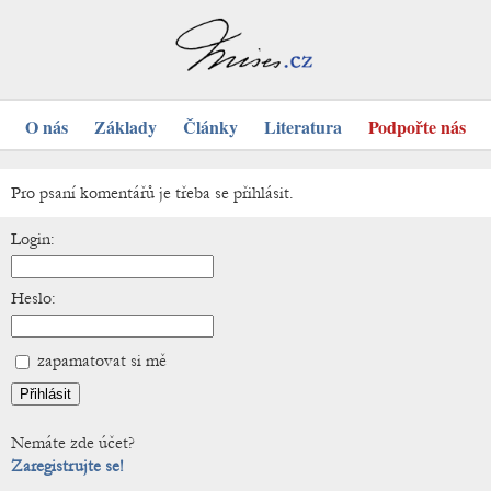
O nás
Základy
Články
Literatura
Podpořte nás
Pro psaní komentářů je třeba se přihlásit.
Login:
Heslo:
zapamatovat si mě
Nemáte zde účet?
Zaregistrujte se!