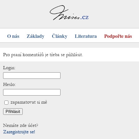
O nás
Základy
Články
Literatura
Podpořte nás
Pro psaní komentářů je třeba se přihlásit.
Login:
Heslo:
zapamatovat si mě
Nemáte zde účet?
Zaregistrujte se!