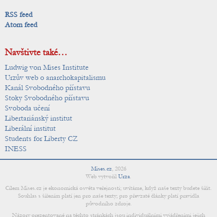
RSS feed
Atom feed
Navštivte také…
Ludwig von Mises Institute
Urzův web o anarchokapitalismu
Kanál Svobodného přístavu
Stoky Svobodného přístavu
Svoboda učení
Libertariánský institut
Liberální institut
Students for Liberty CZ
INESS
Mises.cz
,
2026
Web vytvořil
Urza
.
Cílem Mises.cz je ekonomická osvěta veřejnosti; uvítáme, když naše texty budete šířit.
Souhlas s šířením platí jen pro naše texty; pro převzaté články platí pravidla
původního zdroje.
Názory prezentované na těchto stránkách jsou individuálními vyjádřeními jejich