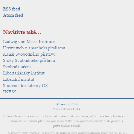
RSS feed
Atom feed
Navštivte také…
Ludwig von Mises Institute
Urzův web o anarchokapitalismu
Kanál Svobodného přístavu
Stoky Svobodného přístavu
Svoboda učení
Libertariánský institut
Liberální institut
Students for Liberty CZ
INESS
Mises.cz
,
2026
Web vytvořil
Urza
.
Cílem Mises.cz je ekonomická osvěta veřejnosti; uvítáme, když naše texty budete šířit.
Souhlas s šířením platí jen pro naše texty; pro převzaté články platí pravidla
původního zdroje.
Názory prezentované na těchto stránkách jsou individuálními vyjádřeními jejich