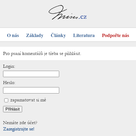
O nás
Základy
Články
Literatura
Podpořte nás
Pro psaní komentářů je třeba se přihlásit.
Login:
Heslo:
zapamatovat si mě
Nemáte zde účet?
Zaregistrujte se!