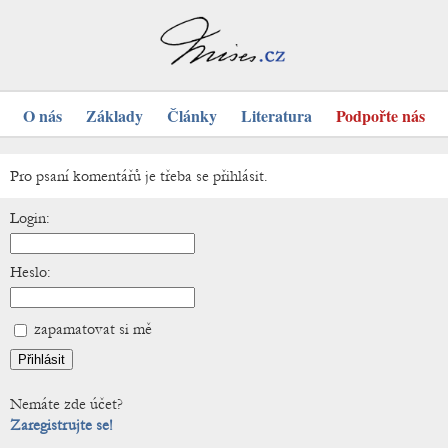
O nás
Základy
Články
Literatura
Podpořte nás
Pro psaní komentářů je třeba se přihlásit.
Login:
Heslo:
zapamatovat si mě
Nemáte zde účet?
Zaregistrujte se!