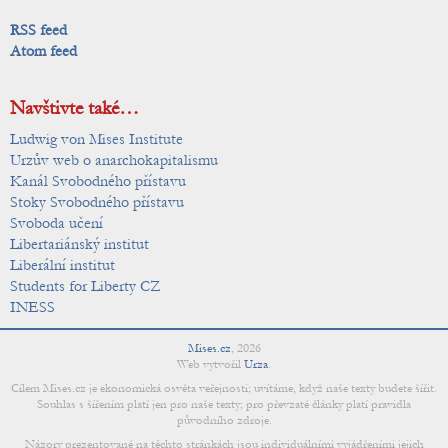
RSS feed
Atom feed
Navštivte také…
Ludwig von Mises Institute
Urzův web o anarchokapitalismu
Kanál Svobodného přístavu
Stoky Svobodného přístavu
Svoboda učení
Libertariánský institut
Liberální institut
Students for Liberty CZ
INESS
Mises.cz
,
2026
Web vytvořil
Urza
.
Cílem Mises.cz je ekonomická osvěta veřejnosti; uvítáme, když naše texty budete šířit.
Souhlas s šířením platí jen pro naše texty; pro převzaté články platí pravidla
původního zdroje.
Názory prezentované na těchto stránkách jsou individuálními vyjádřeními jejich