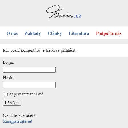
O nás
Základy
Články
Literatura
Podpořte nás
Pro psaní komentářů je třeba se přihlásit.
Login:
Heslo:
zapamatovat si mě
Nemáte zde účet?
Zaregistrujte se!