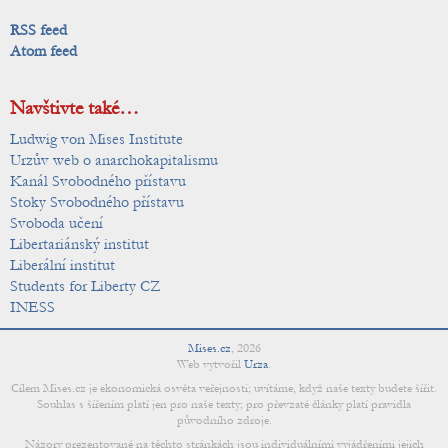
RSS feed
Atom feed
Navštivte také…
Ludwig von Mises Institute
Urzův web o anarchokapitalismu
Kanál Svobodného přístavu
Stoky Svobodného přístavu
Svoboda učení
Libertariánský institut
Liberální institut
Students for Liberty CZ
INESS
Mises.cz
,
2026
Web vytvořil
Urza
.
Cílem Mises.cz je ekonomická osvěta veřejnosti; uvítáme, když naše texty budete šířit.
Souhlas s šířením platí jen pro naše texty; pro převzaté články platí pravidla
původního zdroje.
Názory prezentované na těchto stránkách jsou individuálními vyjádřeními jejich