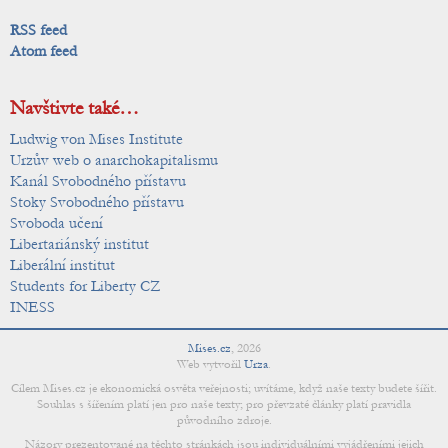
RSS feed
Atom feed
Navštivte také…
Ludwig von Mises Institute
Urzův web o anarchokapitalismu
Kanál Svobodného přístavu
Stoky Svobodného přístavu
Svoboda učení
Libertariánský institut
Liberální institut
Students for Liberty CZ
INESS
Mises.cz
,
2026
Web vytvořil
Urza
.
Cílem Mises.cz je ekonomická osvěta veřejnosti; uvítáme, když naše texty budete šířit.
Souhlas s šířením platí jen pro naše texty; pro převzaté články platí pravidla
původního zdroje.
Názory prezentované na těchto stránkách jsou individuálními vyjádřeními jejich