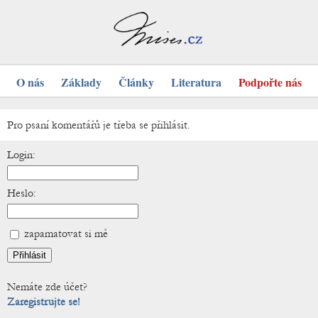
O nás
Základy
Články
Literatura
Podpořte nás
Pro psaní komentářů je třeba se přihlásit.
Login:
Heslo:
zapamatovat si mě
Nemáte zde účet?
Zaregistrujte se!