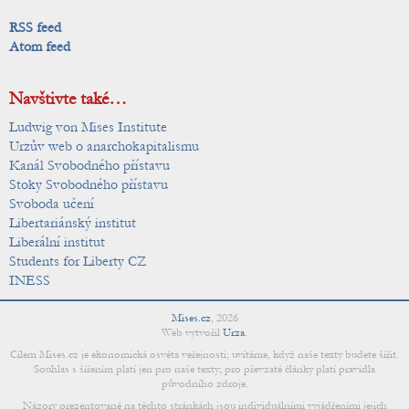
RSS feed
Atom feed
Navštivte také…
Ludwig von Mises Institute
Urzův web o anarchokapitalismu
Kanál Svobodného přístavu
Stoky Svobodného přístavu
Svoboda učení
Libertariánský institut
Liberální institut
Students for Liberty CZ
INESS
Mises.cz
,
2026
Web vytvořil
Urza
.
Cílem Mises.cz je ekonomická osvěta veřejnosti; uvítáme, když naše texty budete šířit.
Souhlas s šířením platí jen pro naše texty; pro převzaté články platí pravidla
původního zdroje.
Názory prezentované na těchto stránkách jsou individuálními vyjádřeními jejich