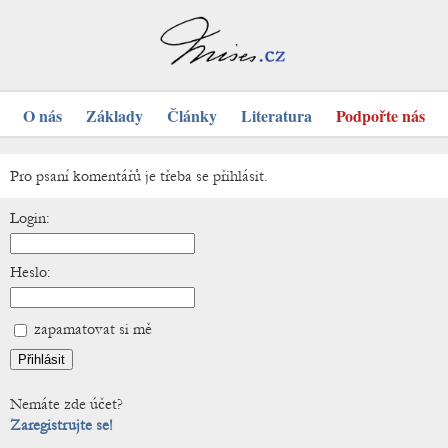
O nás
Základy
Články
Literatura
Podpořte nás
Pro psaní komentářů je třeba se přihlásit.
Login:
Heslo:
zapamatovat si mě
Nemáte zde účet?
Zaregistrujte se!