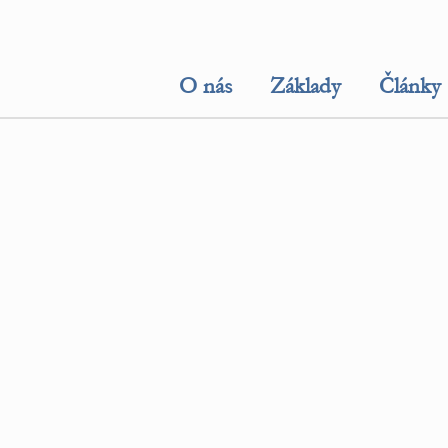
O nás
Základy
Články