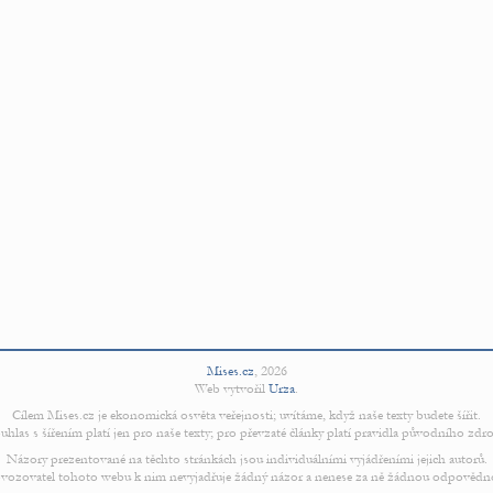
Mises.cz
,
2026
Web vytvořil
Urza
.
Cílem Mises.cz je ekonomická osvěta veřejnosti; uvítáme, když naše texty budete šířit.
uhlas s šířením platí jen pro naše texty; pro převzaté články platí pravidla původního zdro
Názory prezentované na těchto stránkách jsou individuálními vyjádřeními jejich autorů.
vozovatel tohoto webu k nim nevyjadřuje žádný názor a nenese za ně žádnou odpovědn