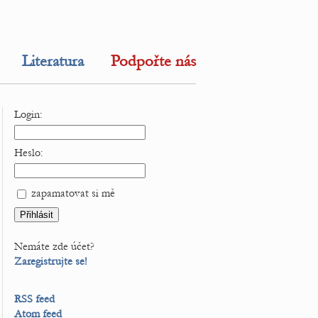
Literatura
Podpořte nás
Login:
Heslo:
zapamatovat si mě
Nemáte zde účet?
Zaregistrujte se!
RSS feed
Atom feed