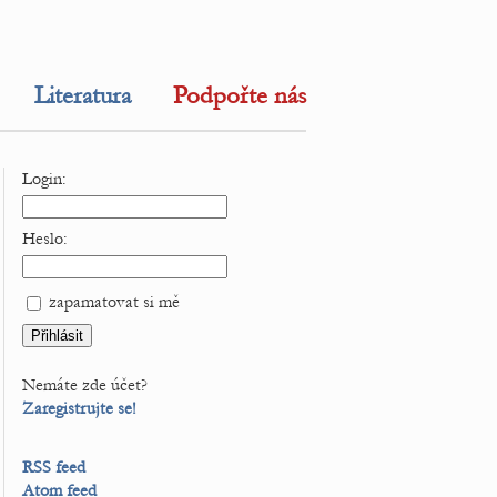
Literatura
Podpořte nás
Login:
Heslo:
zapamatovat si mě
Nemáte zde účet?
Zaregistrujte se!
RSS feed
Atom feed