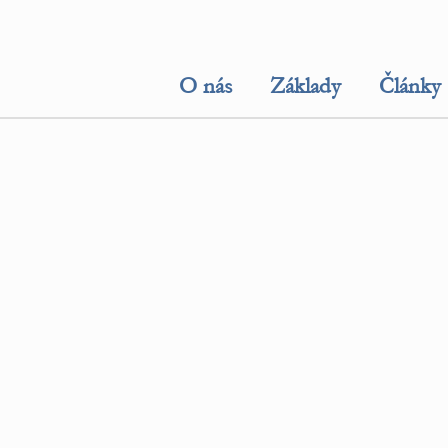
O nás
Základy
Články