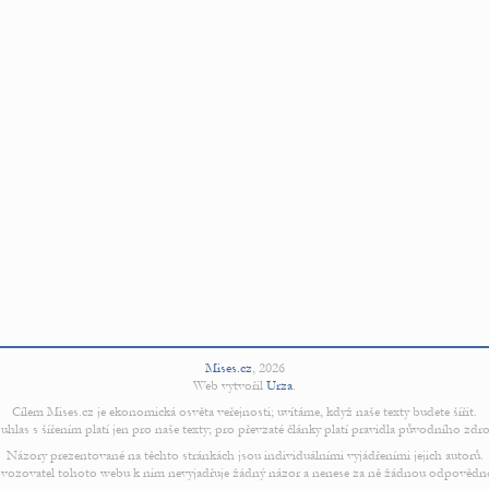
Mises.cz
,
2026
Web vytvořil
Urza
.
Cílem Mises.cz je ekonomická osvěta veřejnosti; uvítáme, když naše texty budete šířit.
uhlas s šířením platí jen pro naše texty; pro převzaté články platí pravidla původního zdro
Názory prezentované na těchto stránkách jsou individuálními vyjádřeními jejich autorů.
vozovatel tohoto webu k nim nevyjadřuje žádný názor a nenese za ně žádnou odpovědn