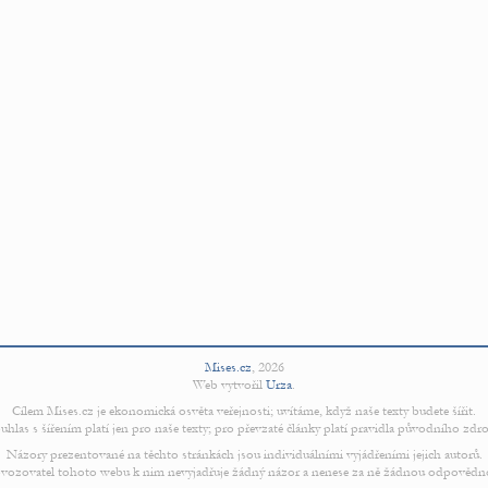
Mises.cz
,
2026
Web vytvořil
Urza
.
Cílem Mises.cz je ekonomická osvěta veřejnosti; uvítáme, když naše texty budete šířit.
uhlas s šířením platí jen pro naše texty; pro převzaté články platí pravidla původního zdro
Názory prezentované na těchto stránkách jsou individuálními vyjádřeními jejich autorů.
vozovatel tohoto webu k nim nevyjadřuje žádný názor a nenese za ně žádnou odpovědn