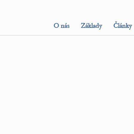
O nás
Základy
Články