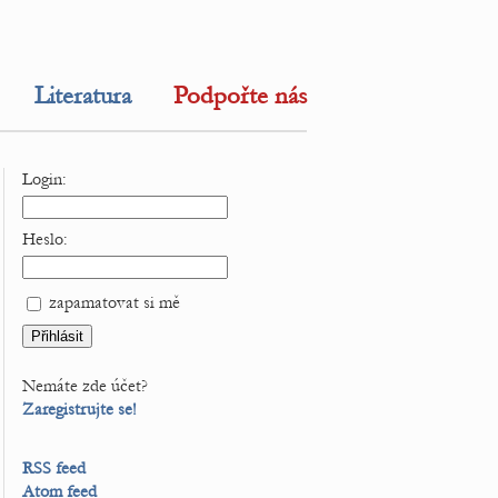
Literatura
Podpořte nás
Login:
Heslo:
zapamatovat si mě
Nemáte zde účet?
Zaregistrujte se!
RSS feed
Atom feed