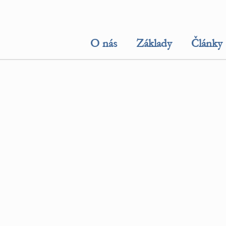
O nás
Základy
Články