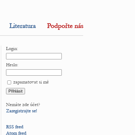
Literatura
Podpořte nás
Login:
Heslo:
zapamatovat si mě
Nemáte zde účet?
Zaregistrujte se!
RSS feed
Atom feed