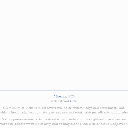
Mises.cz
,
2026
Web vytvořil
Urza
.
Cílem Mises.cz je ekonomická osvěta veřejnosti; uvítáme, když naše texty budete šířit.
uhlas s šířením platí jen pro naše texty; pro převzaté články platí pravidla původního zdro
Názory prezentované na těchto stránkách jsou individuálními vyjádřeními jejich autorů.
vozovatel tohoto webu k nim nevyjadřuje žádný názor a nenese za ně žádnou odpovědn