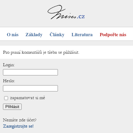
O nás
Základy
Články
Literatura
Podpořte nás
Pro psaní komentářů je třeba se přihlásit.
Login:
Heslo:
zapamatovat si mě
Nemáte zde účet?
Zaregistrujte se!