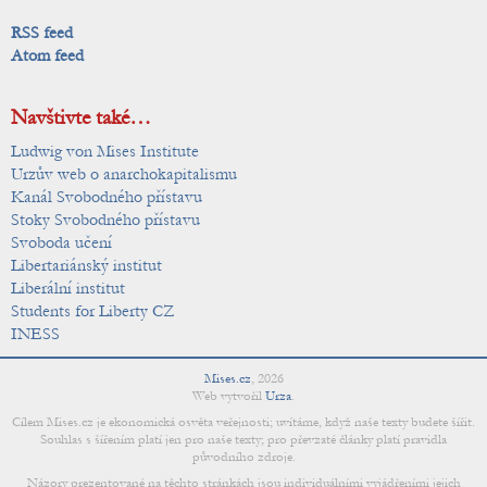
RSS feed
Atom feed
Navštivte také…
Ludwig von Mises Institute
Urzův web o anarchokapitalismu
Kanál Svobodného přístavu
Stoky Svobodného přístavu
Svoboda učení
Libertariánský institut
Liberální institut
Students for Liberty CZ
INESS
Mises.cz
,
2026
Web vytvořil
Urza
.
Cílem Mises.cz je ekonomická osvěta veřejnosti; uvítáme, když naše texty budete šířit.
Souhlas s šířením platí jen pro naše texty; pro převzaté články platí pravidla
původního zdroje.
Názory prezentované na těchto stránkách jsou individuálními vyjádřeními jejich