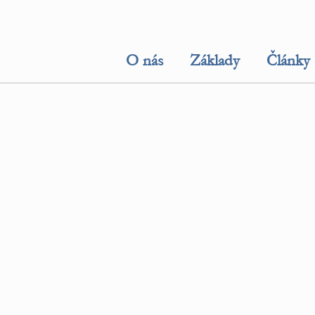
O nás
Základy
Články