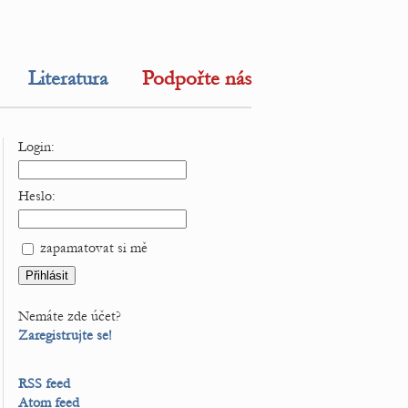
Literatura
Podpořte nás
Login:
Heslo:
zapamatovat si mě
Nemáte zde účet?
Zaregistrujte se!
RSS feed
Atom feed