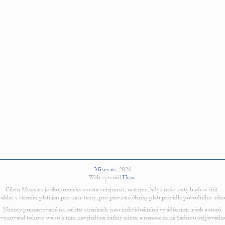
Mises.cz
,
2026
Web vytvořil
Urza
.
Cílem Mises.cz je ekonomická osvěta veřejnosti; uvítáme, když naše texty budete šířit.
uhlas s šířením platí jen pro naše texty; pro převzaté články platí pravidla původního zdro
Názory prezentované na těchto stránkách jsou individuálními vyjádřeními jejich autorů.
vozovatel tohoto webu k nim nevyjadřuje žádný názor a nenese za ně žádnou odpovědn