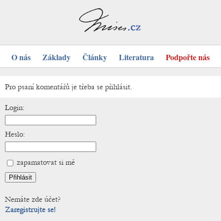
O nás
Základy
Články
Literatura
Podpořte nás
Pro psaní komentářů je třeba se přihlásit.
Login:
Heslo:
zapamatovat si mě
Nemáte zde účet?
Zaregistrujte se!