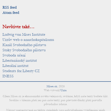
RSS feed
Atom feed
Navštivte také…
Ludwig von Mises Institute
Urzův web o anarchokapitalismu
Kanál Svobodného přístavu
Stoky Svobodného přístavu
Svoboda učení
Libertariánský institut
Liberální institut
Students for Liberty CZ
INESS
Mises.cz
,
2026
Web vytvořil
Urza
.
Cílem Mises.cz je ekonomická osvěta veřejnosti; uvítáme, když naše texty budete šířit.
Souhlas s šířením platí jen pro naše texty; pro převzaté články platí pravidla
původního zdroje.
Názory prezentované na těchto stránkách jsou individuálními vyjádřeními jejich