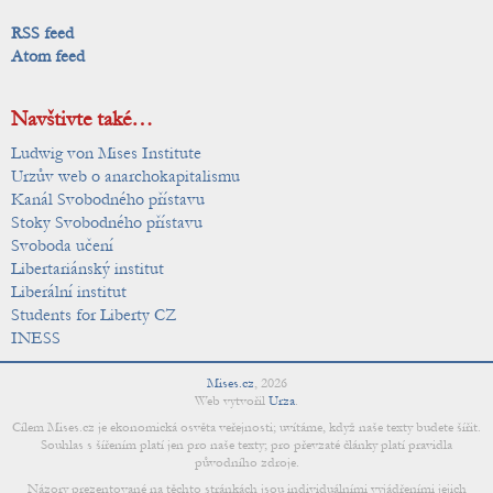
RSS feed
Atom feed
Navštivte také…
Ludwig von Mises Institute
Urzův web o anarchokapitalismu
Kanál Svobodného přístavu
Stoky Svobodného přístavu
Svoboda učení
Libertariánský institut
Liberální institut
Students for Liberty CZ
INESS
Mises.cz
,
2026
Web vytvořil
Urza
.
Cílem Mises.cz je ekonomická osvěta veřejnosti; uvítáme, když naše texty budete šířit.
Souhlas s šířením platí jen pro naše texty; pro převzaté články platí pravidla
původního zdroje.
Názory prezentované na těchto stránkách jsou individuálními vyjádřeními jejich