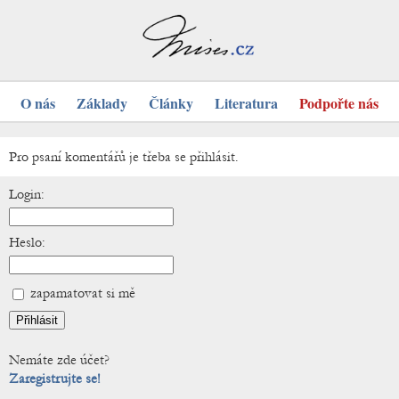
O nás
Základy
Články
Literatura
Podpořte nás
Pro psaní komentářů je třeba se přihlásit.
Login:
Heslo:
zapamatovat si mě
Nemáte zde účet?
Zaregistrujte se!