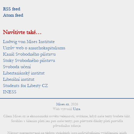
RSS feed
Atom feed
Navštivte také…
Ludwig von Mises Institute
Urzův web o anarchokapitalismu
Kanál Svobodného přístavu
Stoky Svobodného přístavu
Svoboda učení
Libertariánský institut
Liberální institut
Students for Liberty CZ
INESS
Mises.cz
,
2026
Web vytvořil
Urza
.
Cílem Mises.cz je ekonomická osvěta veřejnosti; uvítáme, když naše texty budete šířit.
Souhlas s šířením platí jen pro naše texty; pro převzaté články platí pravidla
původního zdroje.
Názory prezentované na těchto stránkách jsou individuálními vyjádřeními jejich