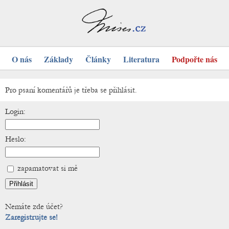
O nás
Základy
Články
Literatura
Podpořte nás
Pro psaní komentářů je třeba se přihlásit.
Login:
Heslo:
zapamatovat si mě
Nemáte zde účet?
Zaregistrujte se!