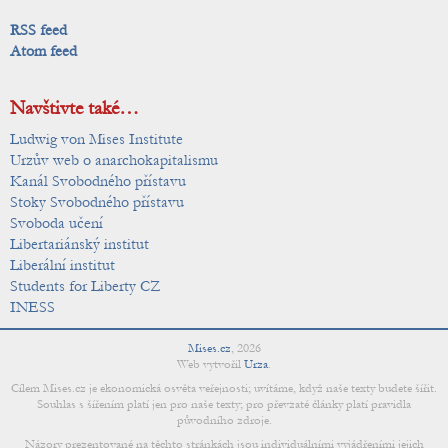
RSS feed
Atom feed
Navštivte také…
Ludwig von Mises Institute
Urzův web o anarchokapitalismu
Kanál Svobodného přístavu
Stoky Svobodného přístavu
Svoboda učení
Libertariánský institut
Liberální institut
Students for Liberty CZ
INESS
Mises.cz
,
2026
Web vytvořil
Urza
.
Cílem Mises.cz je ekonomická osvěta veřejnosti; uvítáme, když naše texty budete šířit.
Souhlas s šířením platí jen pro naše texty; pro převzaté články platí pravidla
původního zdroje.
Názory prezentované na těchto stránkách jsou individuálními vyjádřeními jejich