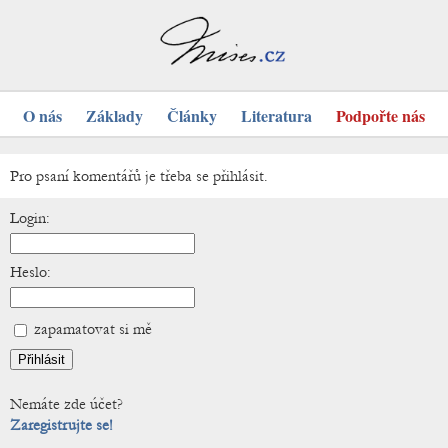
O nás
Základy
Články
Literatura
Podpořte nás
Pro psaní komentářů je třeba se přihlásit.
Login:
Heslo:
zapamatovat si mě
Nemáte zde účet?
Zaregistrujte se!